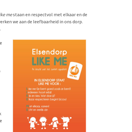
ike me
staan en respectvol met elkaar en de
rken we aan de leefbaarheid in ons dorp.
.
e
e
k
de