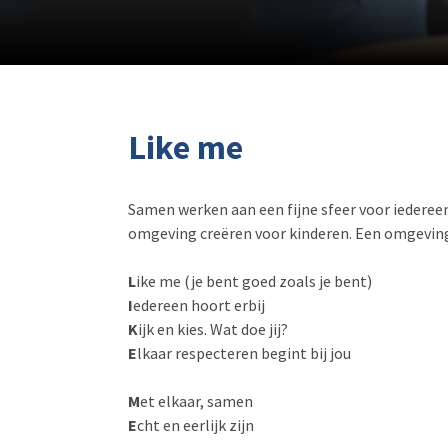
Like me
Samen werken aan een fijne sfeer voor iedereen
omgeving creëren voor kinderen. Een omgeving wa
L
ike me (je bent goed zoals je bent)
I
edereen hoort erbij
K
ijk en kies. Wat doe jij?
E
lkaar respecteren begint bij jou
M
et elkaar, samen
E
cht en eerlijk zijn