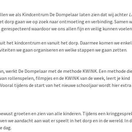
llen we als Kindcentrum De Dompelaar laten zien dat wij achter
L
t dorp gaan we op zoek naar ontmoeting en verbinding. Samen we
 gerespecteerd waardoor we ons allen fijn en veilig kunnen voelen
uit het kindcentrum en
vanuit het dorp.
Daarmee komen we enkel
iviteiten we gaan organiseren en welke stappen we gaan zetten.
taan, werkt De Dompelaar met de methode KWINK. Een methode di
 van rollenspelen, filmpjes en de KWIN
K van de week, leert je kind
oral tijdens de start van het nieuwe schooljaar wordt hier extra
wust groeten en zien van alle kinderen. Tijdens een kringgespre
en we aandacht aan wat er speelt in het dorp en in de wereld. In 
e dag.