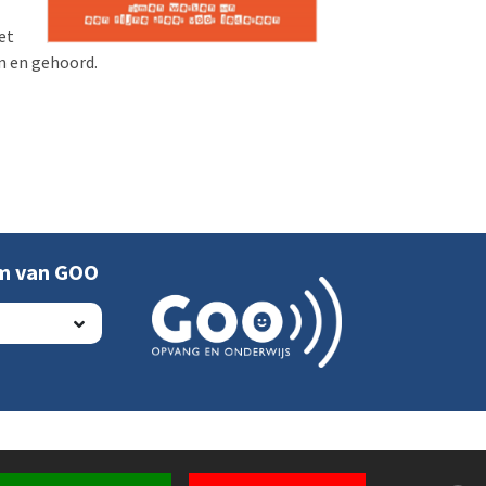
et
n en gehoord.
um van GOO