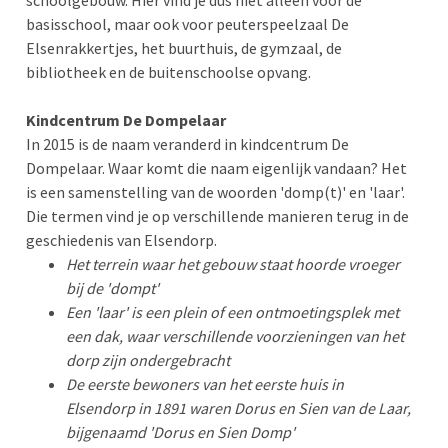
schoolgebouw. Hier vind je dus niet alleen voor de
basisschool, maar ook voor peuterspeelzaal De
Elsenrakkertjes, het buurthuis, de gymzaal, de
bibliotheek en de buitenschoolse opvang.
Kindcentrum De Dompelaar
In 2015 is de naam veranderd in kindcentrum De
Dompelaar.
Waar komt die naam eigenlijk vandaan? Het
is een samenstelling van de woorden 'domp(t)' en 'laar'.
Die termen vind je op verschillende manieren terug in de
geschiedenis van Elsendorp.
Het terrein waar het gebouw staat hoorde vroeger
bij de 'dompt'
Een 'laar' is een plein of een ontmoetingsplek met
een dak, waar verschillende voorzieningen van het
dorp zijn ondergebracht
De eerste bewoners van het eerste huis in
Elsendorp in 1891 waren Dorus en Sien van de Laar,
bijgenaamd 'Dorus en Sien Domp'